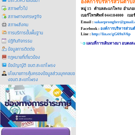
ประวัติความเป็นมา
องค์การบริหารส่วนตำบ
สภาพทั่วไป
หมู่ 15 ตำบลสะแกโพรง อำเภอเมือง
สภาพทางเศรษฐกิจ
เบอร์โทรศัพท์ 044184000 เบอ
Email :
s
akaeprongbrr@gmail
สภาพสังคม
Facebook :
องค์การบริหารส่ว
การบริการขั้นพื้นฐาน
Line :
http://lin.ee/gG69nV6p
ปฏิทินกิจกรรม
แผนที่การเดินทางมา อบตงส
ข้อมูลการติดต่อ
กฎหมายที่เกี่ยวข้อง
ข้อบัญญัติ อบต.สะแกโพรง
นโยบายการคุ้มครองข้อมูลส่วนบุคคลขอ
งอบต.สะแกโพรง