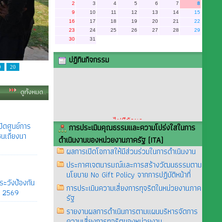
2
3
4
5
6
7
8
9
10
11
12
13
14
15
16
17
18
19
20
21
22
23
24
25
26
27
28
29
30
31
ปฏิทินกิจกรรม
9
20
ดูทั้งหมด..
ไม่มีข้อมูล
ิดศูนย์การ
การประเมินคุณธรรมและความโปร่งใสในการ
ชนเถียงนา
ดำเนินงานของหน่วยงานภาครัฐ (ITA)
ผลการเปิดโอกาสให้มีส่วนร่วมในการดำเนินงาน
ประกาศเจตนารมณ์และการสร้างวัฒนธรรมตาม
นโยบาย No Gift Policy จากการปฏิบัติหน้าที่
ะวังป้องกัน
การประเมินความเสี่ยงการทุจริตในหน่วยงานภาค
. 2569
รัฐ
รายงานผลการดำเนินการตามแผนบริหารจัดการ
ความเสี่ยงการทุจริตของหน่วยงาน