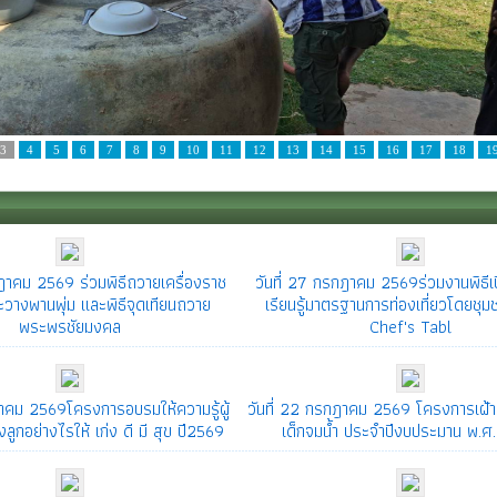
3
4
5
6
7
8
9
10
11
12
13
14
15
16
17
18
1
กฎาคม 2569 ร่วมพิธีถวายเครื่องราช
วันที่ 27 กรกฎาคม 2569ร่วมงานพิธีเป
วางพานพุ่ม และพิธีจุดเทียนถวาย
เรียนรู้มาตรฐานการท่องเที่ยวโดยชุม
พระพรชัยมงคล
Chef's Tabl
ฎาคม 2569โครงการอบรมให้ความรู้ผู้
วันที่ 22 กรกฎาคม 2569 โครงการเฝ้าร
ลูกอย่างไรให้ เก่ง ดี มี สุข ปี2569
เด็กจมน้ำ ประจำปีงบประมาน พ.ศ