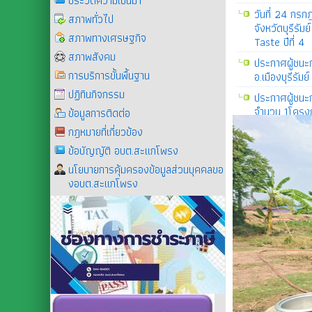
ประวัติความเป็นมา
จังหวัดบุรีรั
Taste ปีที่ 4
สภาพทั่วไป
ประกาศผู้ชนะก
สภาพทางเศรษฐกิจ
อ.เมืองบุรีรัมย
สภาพสังคม
ประกาศผู้ชนะก
การบริการขั้นพื้นฐาน
จำนวน 1โครงก
ปฏิทินกิจกรรม
ประกาศผู้ชนะก
ข้อมูลการติดต่อ
จำนวน 1โครงก
กฎหมายที่เกี่ยวข้อง
ประกาศผู้ชนะก
ข้อบัญญัติ อบต.สะแกโพรง
ต.สะแกโพรง อ.
นโยบายการคุ้มครองข้อมูลส่วนบุคคลขอ
วันที่ 14 ก.ค
งอบต.สะแกโพรง
ออนไลน์ (Sca
วันที่ 8 ก.ค. 
เพิ่มชีวิต (