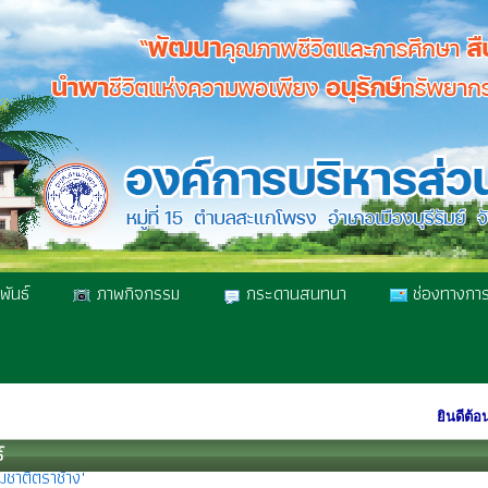
พันธ์
ภาพกิจกรรม
กระดานสนทนา
ช่องทางการ
์ผลการคัดเลือก "UNSEEN THAI THAI" เสน่ห์วัฒนธรรมทั่วไทย
หาคม 2569 ประชาสัมพันธ์ "ขอฝนหลวงออนไลน์" ง่าย ครบ จบในระบบเดียว
ฎาคม 69 มาแล้วจ้า Official Race Pack‼️บุรีรัมย์ มาราธอน 2027 พรีเซนเต็ด
ยินดีต้อนรับสู่ องค
มชาติตราช้าง"
์
ฎาคม 2569 ขอเชิญชวนชาวบุรีรัมย์ร่วมโหวตเพื่อค้นหาสุดยอดเมนูอาหารถิ่น