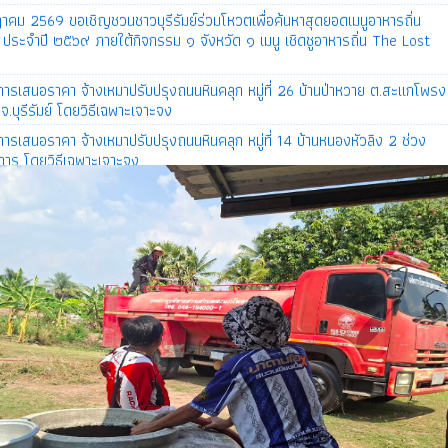
มย์ ประจำปี ๒๕๖๙ ภายใต้กิจกรรม ๑ จังหวัด ๑ เมนู เชิดชูอาหารถิ่น The Lost
ารเสนอราคา จ้างเหมาปรับปรุงถนนหินคลุก หมู่ที่ 26 บ้านป่าหวาย ต.สะแกโพรง
์ จ.บุรีรัมย์ โดยวิธีเฉพาะเจาะจง
ารเสนอราคา จ้างเหมาปรับปรุงถนนหินคลุก หมู่ที่ 14 บ้านหนองหัวลิง 2 ช่วง
าร โดยวิธีเฉพาะเจาะจง
ารเสนอราคา จ้างเหมาปรับปรุงถนนหินคลุก หมู่ที่ 13 บ้านหนองโคลน 2 ช่ววง
าร โดยวิธีเฉพาะเจาะจง
ารเสนอราคา จ้างเหมาปรับปรุงถนนหินคลุก หมู่ที่ 11 บ้าน หนองเกียบ 3 ช่วง
เมืองบุรีรัมย์ จ.บุรีรัมย์ จำนวน 1 โครงการ โดยวิธีเฉพาะเจาะจง
.69 ประชาสัมพันธ์ ข้อมูลการสร้างความรู้ความเข้าใจเพื่อป้องกันการหลอกลวงทาง
mmer) "รู้ทันกลโกง"
69 เรื่อง ขอเชิญร่วมโครงการบริจาคโลหิต “Plus 1 เพิ่มจำนวนครั้ง เพิ่มโลหิต
Plus One Blood Donation More Blood More Lives) “ ประจำปี 2569