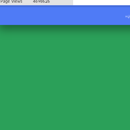
Page Views
4698626
หมู