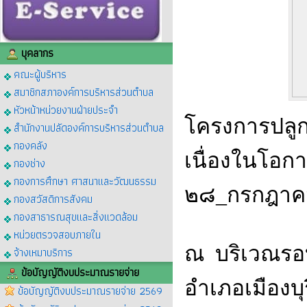
บุคลากร
คณะผู้บริหาร
สมาชิกสภาองค์การบริหารส่วนตำบล
หัวหน้าหน่วยงานฝ่ายประจำ
โครงการปลูก
สำนักงานปลัดองค์การบริหารส่วนตำบล
กองคลัง
เนื่องในโอ
กองช่าง
กองการศึกษา ศาสนาและวัฒนธรรม
๒๘_กรกฎา
กองสวัสดิการสังคม
กองสาธารณสุขและสิ่งแวดล้อม
หน่วยตรวจสอบภายใน
ณ บริเวณรอบ
จ้างเหมาบริการ
ข้อบัญญัติงบประมาณรายจ่าย
อำเภอเมืองบุรี
ข้อบัญญัติงบประมาณรายจ่าย 2569